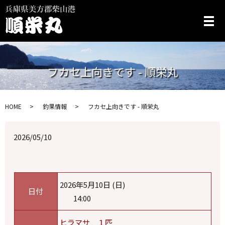
メ
フカセ上向きです - 順栄丸
HOME
釣果情報
フカセ上向きです - 順栄丸
2026/05/10
2026年5月10日 (日)
日付
14:00
ヒラマサ １匹