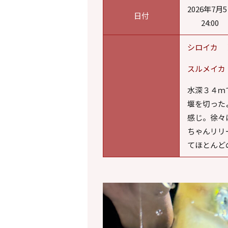
2026年7月5
日付
24:
シロイカ 
スルメイカ
水深３４ｍ
堰を切った
感じ。徐々
ちゃんリリ
てほとんど