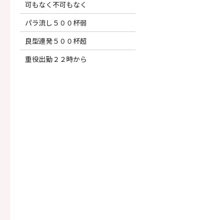
可もなく不可もなく
パラ流し５００杯弱
良型連発５００杯超
重役出勤２２時から