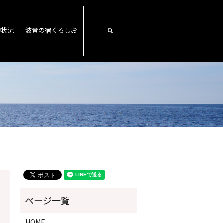
約状況
波音の宿くろしお
search
HOME