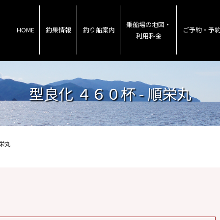
乗船場の地図・
HOME
釣果情報
釣り船案内
ご予約・予
利用料金
型良化 ４６０杯 - 順栄丸
順栄丸