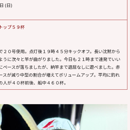
日 (日)
00
トップ５９杯
で２０号使用。点灯後１９時４５分キックオフ。長い沈黙から
ように次々と竿が曲がりました。今日も２１時まで連発でいい
にペースが落ちましたが、納竿まで退屈なしに遊べました。赤
ースが減り中型の割合が増えてボリュームアップ。平均に釣れ
の人が４０杯前後、船中４６０杯。