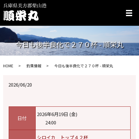
メ
今日も後半良化で２７０杯 - 順栄丸
HOME
釣果情報
今日も後半良化で２７０杯 - 順栄丸
2026/06/20
2026年6月19日 (金)
日付
24:00
シロイカ トップ４２杯