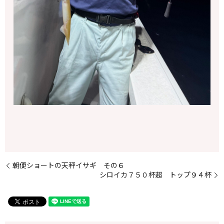
朝便ショートの天秤イサギ その６
シロイカ７５０杯超 トップ９４杯