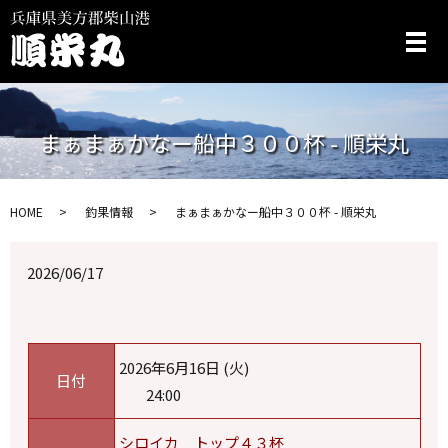
メ
まぁまぁかなー船中３００杯 - 順栄丸
HOME
釣果情報
まぁまぁかなー船中３００杯 - 順栄丸
2026/06/17
2026年6月16日 (火)
日付
24:00
シロイカ トップ４３杯