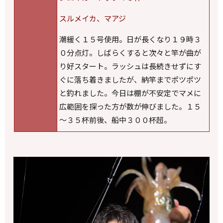
スルメイカ、マアジ
潮緩く１５号使用。日が長くなり１９時３
０分点灯。しばらくすると次々と竿が曲が
り好スタート。ラッシュは長続きせずにす
ぐに落ち着きましたが、納竿までポツポツ
と釣れました。今日は棚が不安定でマメに
広範囲を探った方が数が伸びました。１５
～３５杯前後、船中３００杯超。