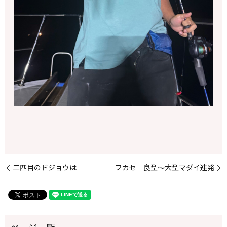
二匹目のドジョウは
フカセ 良型～大型マダイ連発