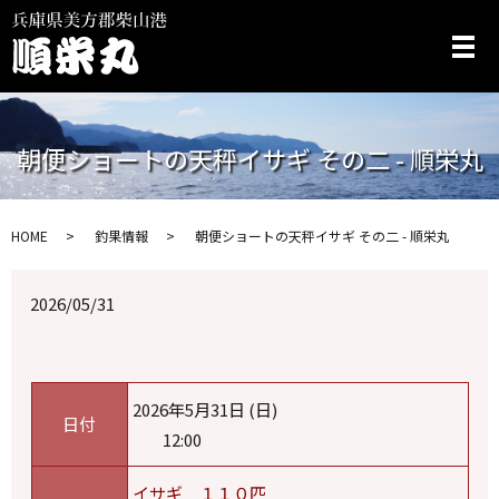
メ
朝便ショートの天秤イサギ その二 - 順栄丸
HOME
釣果情報
朝便ショートの天秤イサギ その二 - 順栄丸
2026/05/31
2026年5月31日 (日)
日付
12:00
イサギ １１０匹