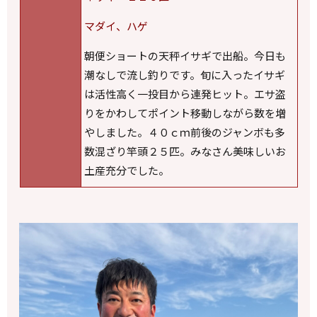
マダイ、ハゲ
朝便ショートの天秤イサギで出船。今日も
潮なしで流し釣りです。旬に入ったイサギ
は活性高く一投目から連発ヒット。エサ盗
りをかわしてポイント移動しながら数を増
やしました。４０ｃｍ前後のジャンボも多
数混ざり竿頭２５匹。みなさん美味しいお
土産充分でした。