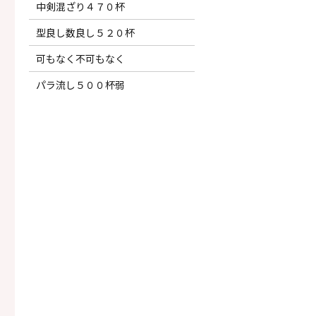
中剣混ざり４７０杯
型良し数良し５２０杯
可もなく不可もなく
パラ流し５００杯弱