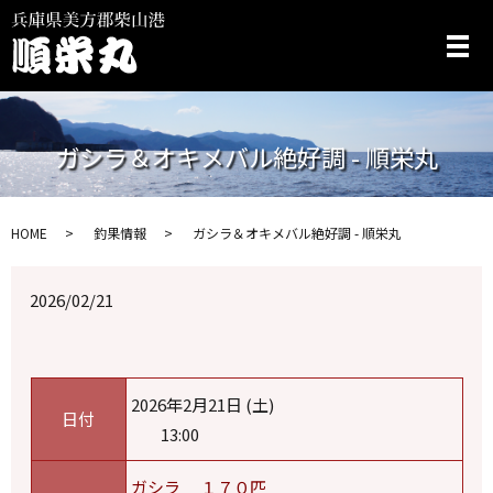
メ
ガシラ＆オキメバル絶好調 - 順栄丸
HOME
釣果情報
ガシラ＆オキメバル絶好調 - 順栄丸
2026/02/21
2026年2月21日 (土)
日付
13:00
ガシラ １７０匹