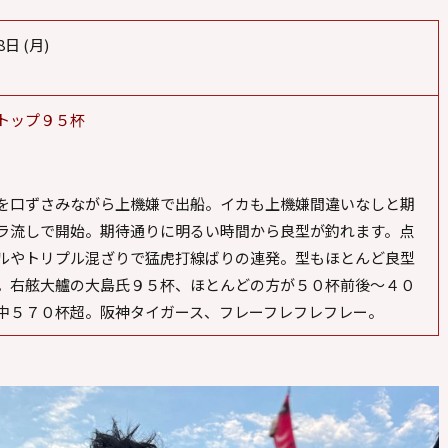
日 (月)
00
トップ９５杯
を口ずさみながら上機嫌で出船。イカも上機嫌間違いなしと期
ラ流しで開始。期待通りに明るい時間から良型が釣れます。点
ルやトリプル混ざりで猛虎打線ばりの連発。型もほとんど良型
。右舷大艫の大島氏９５杯、ほとんどの方が５０杯前後〜４０
中５７０杯超。阪神タイガース、フレーフレフレフレー。