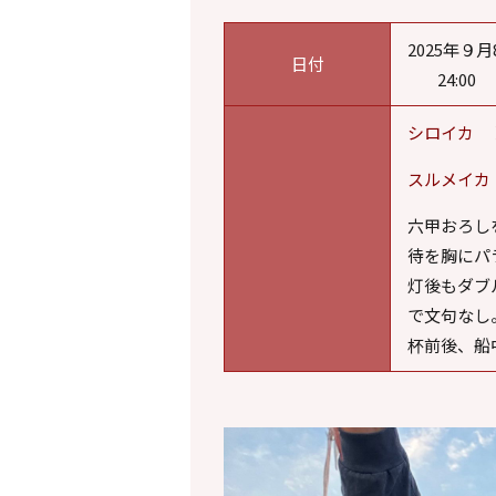
2025年９月8
日付
24:
シロイカ 
スルメイカ
六甲おろし
待を胸にパ
灯後もダブ
で文句なし
杯前後、船