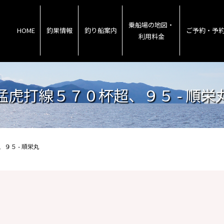
乗船場の地図・
HOME
釣果情報
釣り船案内
ご予約・予
利用料金
猛虎打線５７０杯超、９５ - 順栄
９５ - 順栄丸