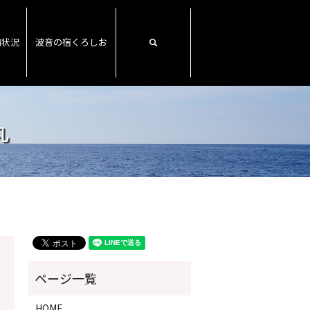
約状況
波音の宿くろしお
search
丸
HOME