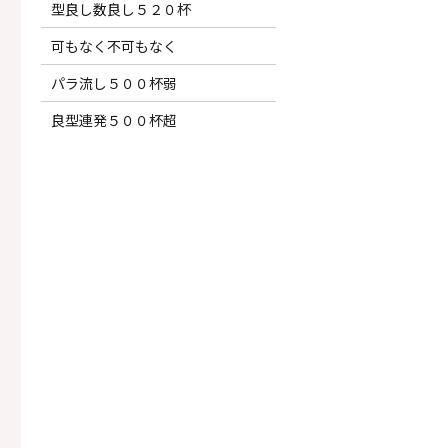
型良し数良し５２０杯
可もなく不可もなく
パラ流し５００杯弱
良型連発５００杯超