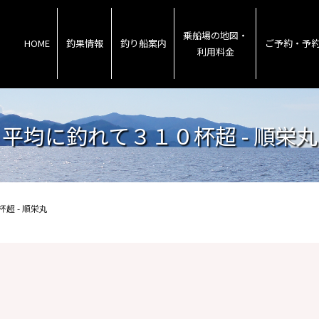
乗船場の地図・
HOME
釣果情報
釣り船案内
ご予約・予
利用料金
平均に釣れて３１０杯超 - 順栄丸
超 - 順栄丸