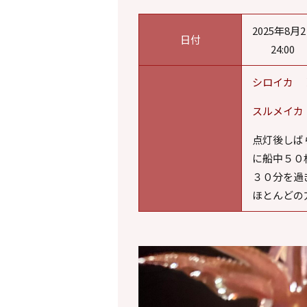
2025年8月2
日付
24:
シロイカ 
スルメイカ
点灯後しば
に船中５０
３０分を過
ほとんどの