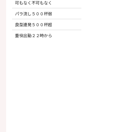
可もなく不可もなく
パラ流し５００杯弱
良型連発５００杯超
重役出勤２２時から