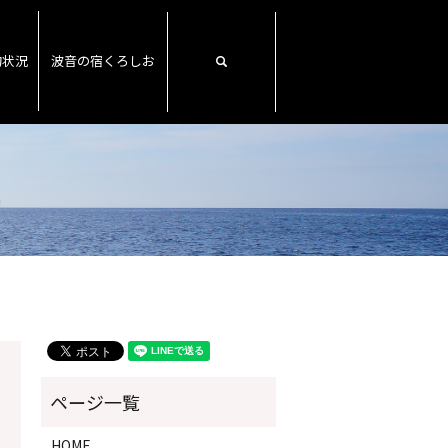
約状況
波音の宿くろしお
search
HOME