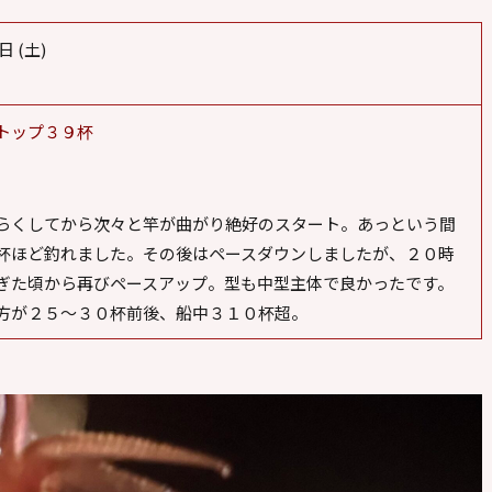
日 (土)
00
トップ３９杯
らくしてから次々と竿が曲がり絶好のスタート。あっという間
杯ほど釣れました。その後はペースダウンしましたが、２０時
ぎた頃から再びペースアップ。型も中型主体で良かったです。
方が２５〜３０杯前後、船中３１０杯超。