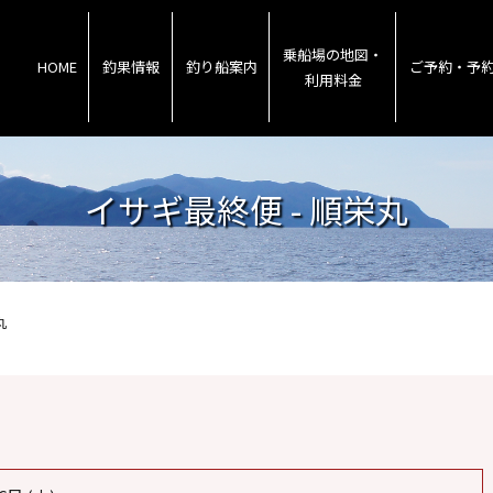
乗船場の地図・
HOME
釣果情報
釣り船案内
ご予約・予
利用料金
イサギ最終便 - 順栄丸
丸