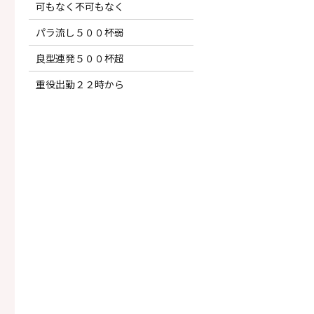
可もなく不可もなく
パラ流し５００杯弱
良型連発５００杯超
重役出勤２２時から