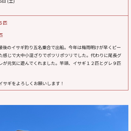
6日 (土)
00
６匹
匹
最後のイサギ釣り五名乗合で出船。今年は梅雨明けが早くピー
た感じで大中小混ざりでポツリポツリでした。代わりに尾長グ
レが元気に遊んでくれました。竿頭、イサギ１２匹とグレ９匹
イサギをよろしくお願いします！