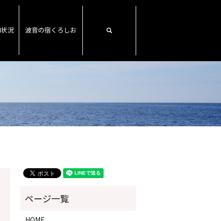
約状況
波音の宿くろしお
search
HOME