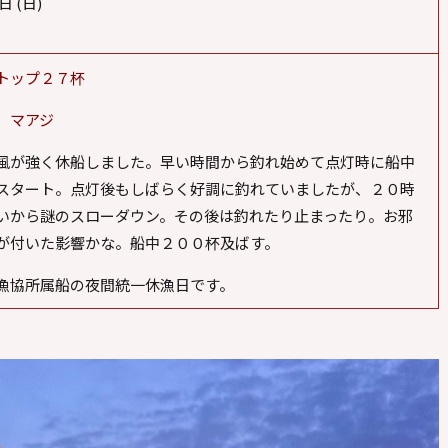
日 (日)
00
トップ２７杯
、
マアジ
風が強く休船しました。早い時間から釣れ始めて点灯時に船中
スタート。点灯後もしばらく好調に釣れていましたが、２０時
いから謎のスローダウン。その後は釣れたり止まったり。お邪
が付いた影響かな。船中２００杯及ばす。
漁協所属船の夜間統一休漁日です。