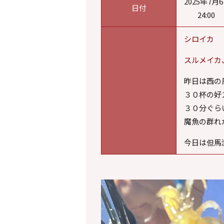
2025年7月6
日付
24:
シロイカ 
スルメイカ
昨日は西の
３０杯の好
３０分ぐら
魔魚の群れ
今日は但馬