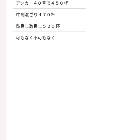
アンカー４０号で４５０杯
中剣混ざり４７０杯
型良し数良し５２０杯
可もなく不可もなく