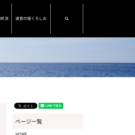
約状況
波音の宿くろしお
search
HOME