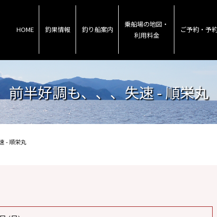
乗船場の地図・
HOME
釣果情報
釣り船案内
ご予約・予
利用料金
前半好調も、、、失速 - 順栄丸
 - 順栄丸