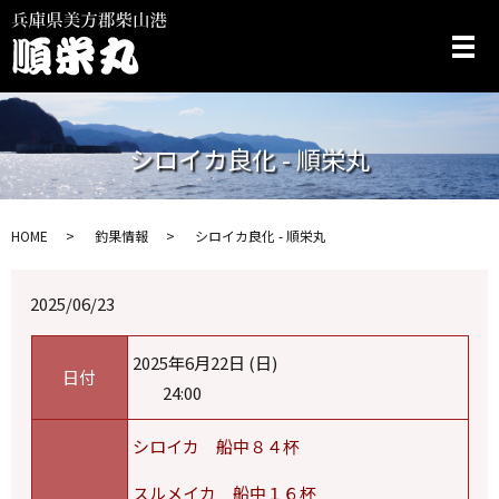
メ
シロイカ良化 - 順栄丸
HOME
釣果情報
シロイカ良化 - 順栄丸
2025/06/23
2025年6月22日 (日)
日付
24:00
シロイカ 船中８４杯
スルメイカ 船中１６杯