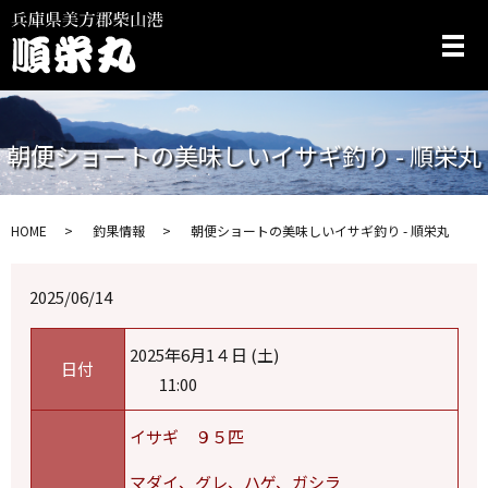
メ
朝便ショートの美味しいイサギ釣り - 順栄丸
HOME
釣果情報
朝便ショートの美味しいイサギ釣り - 順栄丸
2025/06/14
2025年6月1４日 (土)
日付
11:00
イサギ ９５匹
マダイ
、グレ、ハゲ、ガシラ