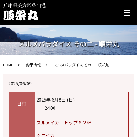
メ
スルメパラダイス その二 - 順栄丸
HOME
釣果情報
スルメパラダイス その二 - 順栄丸
2025/06/09
2025年 6月8日 (日)
日付
24:00
スルメイカ トップ６２杯
シロイカ