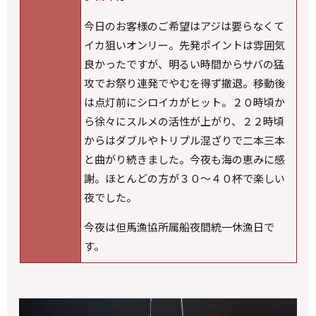
今日のお客様のご希望はアジは要らなくて
イカ狙いオンリー。先発ポイントは雰囲気
良かったですが、明るい時間からサバの猛
攻でお祭り連発でやむを得ず撤退。移動後
は点灯前にシロイカがヒット。２０時頃か
ら徐々にスルメの活性が上がり、２２時頃
からはダブルやトリプル混ざりで二本三本
と曲がり続きました。今夜も海の恵みに感
謝。ほとんどの方が３０～４０杯で楽しい
夜でした。
今夜は但馬漁協所属船夜間統一休漁日で
す。