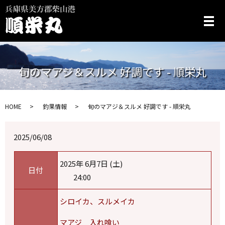
メ
旬のマアジ＆スルメ 好調です - 順栄丸
HOME
釣果情報
旬のマアジ＆スルメ 好調です - 順栄丸
2025/06/08
2025年 6月7日 (土)
日付
24:00
シロイカ、スルメイカ
マアジ 入れ喰い